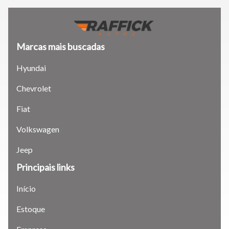
Tamanho do texto
Marcas mais buscadas
Para aumentar ou diminuir a fonte em nosso site, utilize os
atalhos Ctrl+ (para aumentar) e Ctrl- (para diminuir) no seu
Hyundai
teclado.
Chevrolet
Fiat
Fechar
Volkswagen
Jeep
Principais links
Início
Estoque