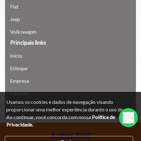
Para aumentar ou diminuir a fonte em nosso site, utilize os
Fiat
atalhos Ctrl+ (para aumentar) e Ctrl- (para diminuir) no seu
teclado.
Jeep
Volkswagen
Fechar
Principais links
Início
Estoque
Empresa
Contato
Usamos os cookies e dados de navegação visando
Favoritos
proporcionar uma melhor experiência durante o uso do site.
Ao continuar, você concorda com nossa
Política de
Privacidade.