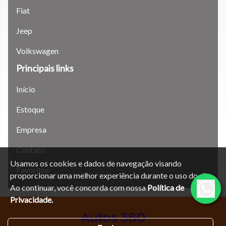
Para aumentar ou diminuir a fonte em nosso site, utilize os
Fiat
atalhos Ctrl+ (para aumentar) e Ctrl- (para diminuir) no seu
teclado.
Jeep
Volkswagen
Fechar
Principais links
Início
Estoque
Empresa
Contato
Usamos os cookies e dados de navegação visando
Favoritos
proporcionar uma melhor experiência durante o uso do site.
Ao continuar, você concorda com nossa
Política de
Privacidade.