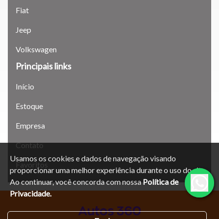
Para aumentar ou diminuir a fonte em nosso site, utilize os
Fiat
atalhos Ctrl+ (para aumentar) e Ctrl- (para diminuir) no seu
teclado.
Jeep
Volkswagen
Fechar
Principais links
Início
Estoque
Empresa
Contato
Usamos os cookies e dados de navegação visando
Favoritos
proporcionar uma melhor experiência durante o uso do site.
Ao continuar, você concorda com nossa
Política de
Privacidade.