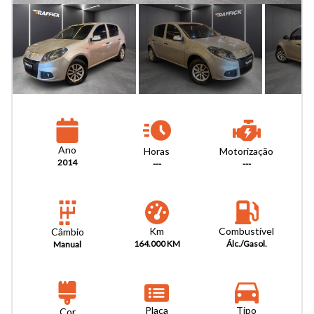
Ano
Horas
Motorização
2014
---
---
Km
Combustível
Câmbio
164.000 KM
Álc./Gasol.
Manual
Placa
Tipo
Cor