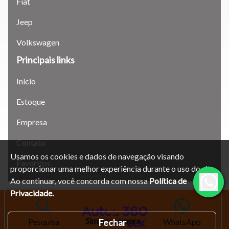
Fiat
Jeep
Volkswagen
Principais links
Início
Estoque
Empresa
Contato
Usamos os cookies e dados de navegação visando
Favoritos
proporcionar uma melhor experiência durante o uso do site.
Ao continuar, você concorda com nossa
Política de
Privacidade.
Simular compra
Fechar
Pesquisa
WhatsApp