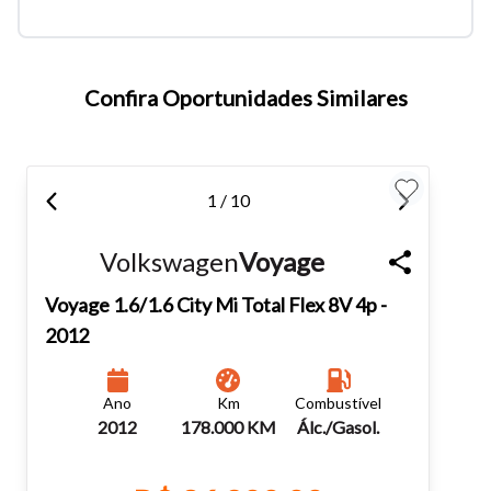
Para aumentar ou diminuir a fonte em nosso site, utilize os
atalhos Ctrl+ (para aumentar) e Ctrl- (para diminuir) no seu
teclado.
Confira Oportunidades Similares
Fechar
1 / 10
Volkswagen
Voyage
Voyage
1.6/1.6 City Mi Total Flex 8V 4p -
2012
Ano
Km
Combustível
2012
178.000 KM
Álc./Gasol.